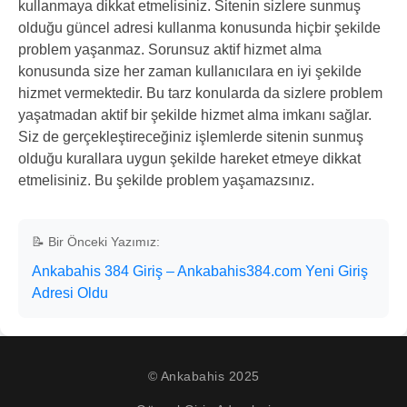
kullanmaya dikkat etmelisiniz. Sitenin sizlere sunmuş
olduğu güncel adresi kullanma konusunda hiçbir şekilde
problem yaşanmaz. Sorunsuz aktif hizmet alma
konusunda size her zaman kullanıcılara en iyi şekilde
hizmet vermektedir. Bu tarz konularda da sizlere problem
yaşatmadan aktif bir şekilde hizmet alma imkanı sağlar.
Siz de gerçekleştireceğiniz işlemlerde sitenin sunmuş
olduğu kurallara uygun şekilde hareket etmeye dikkat
etmelisiniz. Bu şekilde problem yaşamazsınız.
📝 Bir Önceki Yazımız:
Ankabahis 384 Giriş – Ankabahis384.com Yeni Giriş
Adresi Oldu
© Ankabahis 2025