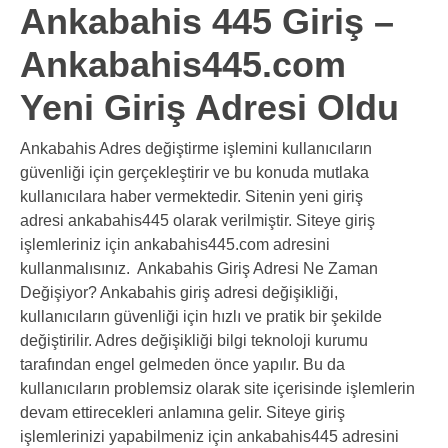
Ankabahis 445 Giriş –
Ankabahis445.com
Yeni Giriş Adresi Oldu
Ankabahis Adres değiştirme işlemini kullanıcıların
güvenliği için gerçekleştirir ve bu konuda mutlaka
kullanıcılara haber vermektedir. Sitenin yeni giriş
adresi ankabahis445 olarak verilmiştir. Siteye giriş
işlemleriniz için ankabahis445.com adresini
kullanmalısınız. Ankabahis Giriş Adresi Ne Zaman
Değişiyor? Ankabahis giriş adresi değişikliği,
kullanıcıların güvenliği için hızlı ve pratik bir şekilde
değiştirilir. Adres değişikliği bilgi teknoloji kurumu
tarafından engel gelmeden önce yapılır. Bu da
kullanıcıların problemsiz olarak site içerisinde işlemlerin
devam ettirecekleri anlamına gelir. Siteye giriş
işlemlerinizi yapabilmeniz için ankabahis445 adresini