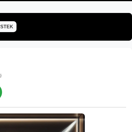
ESTEK
ş