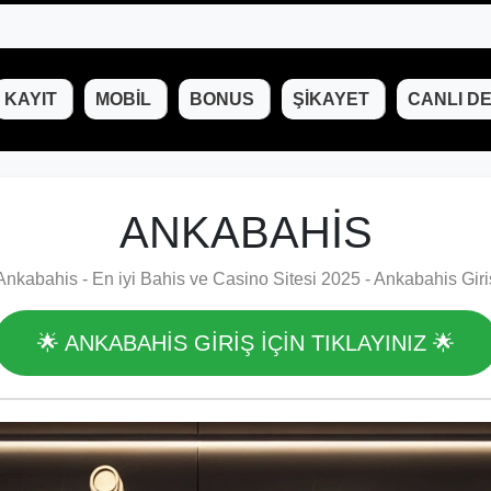
KAYIT
MOBIL
BONUS
ŞIKAYET
CANLI D
ANKABAHIS
Ankabahis - En iyi Bahis ve Casino Sitesi 2025 - Ankabahis Giri
🌟 ANKABAHIS GİRİŞ İÇİN TIKLAYINIZ 🌟