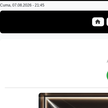
Cuma, 07.08.2026 - 21:45