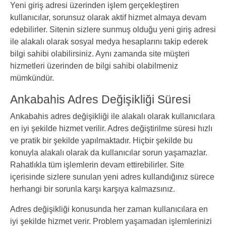
Yeni giriş adresi üzerinden işlem gerçekleştiren
kullanıcılar, sorunsuz olarak aktif hizmet almaya devam
edebilirler. Sitenin sizlere sunmuş olduğu yeni giriş adresi
ile alakalı olarak sosyal medya hesaplarını takip ederek
bilgi sahibi olabilirsiniz. Aynı zamanda site müşteri
hizmetleri üzerinden de bilgi sahibi olabilmeniz
mümkündür.
‍Ankabahis Adres Değişikliği Süresi
Ankabahis adres değişikliği ile alakalı olarak kullanıcılara
en iyi şekilde hizmet verilir. Adres değiştirilme süresi hızlı
ve pratik bir şekilde yapılmaktadır. Hiçbir şekilde bu
konuyla alakalı olarak da kullanıcılar sorun yaşamazlar.
Rahatlıkla tüm işlemlerin devam ettirebilirler. Site
içerisinde sizlere sunulan yeni adres kullandığınız sürece
herhangi bir sorunla karşı karşıya kalmazsınız.
Adres değişikliği konusunda her zaman kullanıcılara en
iyi şekilde hizmet verir. Problem yaşamadan işlemlerinizi