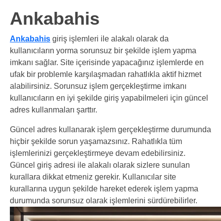
Ankabahis
Ankabahis
giriş işlemleri ile alakalı olarak da
kullanıcıların yorma sorunsuz bir şekilde işlem yapma
imkanı sağlar. Site içerisinde yapacağınız işlemlerde en
ufak bir problemle karşılaşmadan rahatlıkla aktif hizmet
alabilirsiniz. Sorunsuz işlem gerçekleştirme imkanı
kullanıcıların en iyi şekilde giriş yapabilmeleri için güncel
adres kullanmaları şarttır.
Güncel adres kullanarak işlem gerçekleştirme durumunda
hiçbir şekilde sorun yaşamazsınız. Rahatlıkla tüm
işlemlerinizi gerçekleştirmeye devam edebilirsiniz.
Güncel giriş adresi ile alakalı olarak sizlere sunulan
kurallara dikkat etmeniz gerekir. Kullanıcılar site
kurallarına uygun şekilde hareket ederek işlem yapma
durumunda sorunsuz olarak işlemlerini sürdürebilirler.