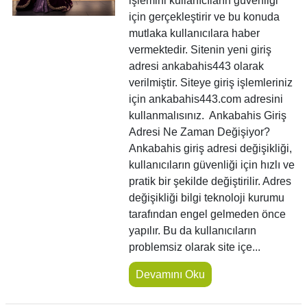
işlemini kullanıcıların güvenliği
için gerçekleştirir ve bu konuda
mutlaka kullanıcılara haber
vermektedir. Sitenin yeni giriş
adresi ankabahis443 olarak
verilmiştir. Siteye giriş işlemleriniz
için ankabahis443.com adresini
kullanmalısınız. Ankabahis Giriş
Adresi Ne Zaman Değişiyor?
Ankabahis giriş adresi değişikliği,
kullanıcıların güvenliği için hızlı ve
pratik bir şekilde değiştirilir. Adres
değişikliği bilgi teknoloji kurumu
tarafından engel gelmeden önce
yapılır. Bu da kullanıcıların
problemsiz olarak site içe...
Devamını Oku