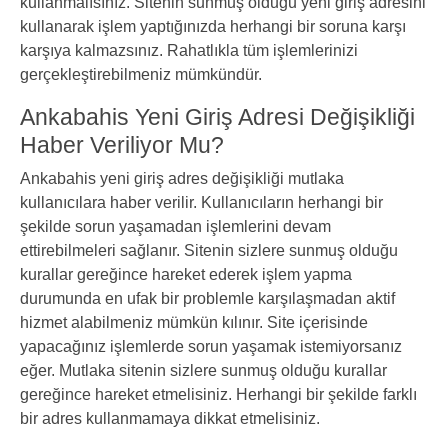
kullanmalısınız. Sitenin sunmuş olduğu yeni giriş adresini
kullanarak işlem yaptığınızda herhangi bir soruna karşı
karşıya kalmazsınız. Rahatlıkla tüm işlemlerinizi
gerçekleştirebilmeniz mümkündür.
‍Ankabahis Yeni Giriş Adresi Değişikliği
Haber Veriliyor Mu?
Ankabahis yeni giriş adres değişikliği mutlaka
kullanıcılara haber verilir. Kullanıcıların herhangi bir
şekilde sorun yaşamadan işlemlerini devam
ettirebilmeleri sağlanır. Sitenin sizlere sunmuş olduğu
kurallar gereğince hareket ederek işlem yapma
durumunda en ufak bir problemle karşılaşmadan aktif
hizmet alabilmeniz mümkün kılınır. Site içerisinde
yapacağınız işlemlerde sorun yaşamak istemiyorsanız
eğer. Mutlaka sitenin sizlere sunmuş olduğu kurallar
gereğince hareket etmelisiniz. Herhangi bir şekilde farklı
bir adres kullanmamaya dikkat etmelisiniz.