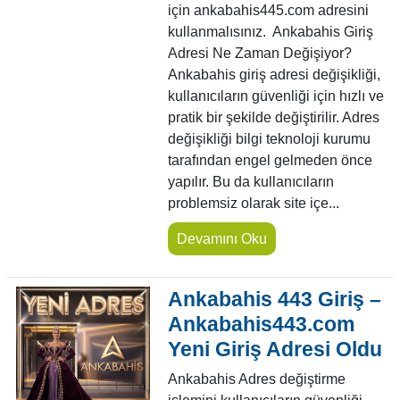
için ankabahis445.com adresini
kullanmalısınız. Ankabahis Giriş
Adresi Ne Zaman Değişiyor?
Ankabahis giriş adresi değişikliği,
kullanıcıların güvenliği için hızlı ve
pratik bir şekilde değiştirilir. Adres
değişikliği bilgi teknoloji kurumu
tarafından engel gelmeden önce
yapılır. Bu da kullanıcıların
problemsiz olarak site içe...
Devamını Oku
Ankabahis 443 Giriş –
Ankabahis443.com
Yeni Giriş Adresi Oldu
Ankabahis Adres değiştirme