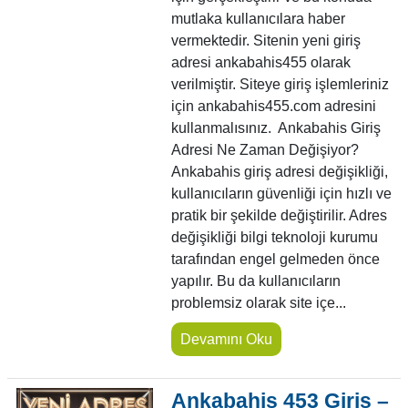
mutlaka kullanıcılara haber
vermektedir. Sitenin yeni giriş
adresi ankabahis455 olarak
verilmiştir. Siteye giriş işlemleriniz
için ankabahis455.com adresini
kullanmalısınız. Ankabahis Giriş
Adresi Ne Zaman Değişiyor?
Ankabahis giriş adresi değişikliği,
kullanıcıların güvenliği için hızlı ve
pratik bir şekilde değiştirilir. Adres
değişikliği bilgi teknoloji kurumu
tarafından engel gelmeden önce
yapılır. Bu da kullanıcıların
problemsiz olarak site içe...
Devamını Oku
Ankabahis 453 Giriş –