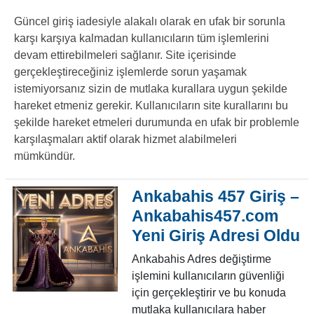
Güncel giriş iadesiyle alakalı olarak en ufak bir sorunla
karşı karşıya kalmadan kullanıcıların tüm işlemlerini
devam ettirebilmeleri sağlanır. Site içerisinde
gerçekleştireceğiniz işlemlerde sorun yaşamak
istemiyorsanız sizin de mutlaka kurallara uygun şekilde
hareket etmeniz gerekir. Kullanıcıların site kurallarını bu
şekilde hareket etmeleri durumunda en ufak bir problemle
karşılaşmaları aktif olarak hizmet alabilmeleri
mümkündür.
Ankabahis 457 Giriş –
Ankabahis457.com
Yeni Giriş Adresi Oldu
Ankabahis Adres değiştirme
işlemini kullanıcıların güvenliği
için gerçekleştirir ve bu konuda
mutlaka kullanıcılara haber