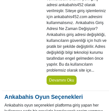
adresi ankabahis452 olarak
verilmiştir. Siteye giriş işlemleriniz
için ankabahis452.com adresini
kullanmalısınız. Ankabahis Giriş
Adresi Ne Zaman Değişiyor?
Ankabahis giriş adresi değişikliği,
kullanıcıların güvenliği için hızlı ve
pratik bir şekilde değiştirilir. Adres
değişikliği bilgi teknoloji kurumu
tarafından engel gelmeden önce
yapılır. Bu da kullanıcıların
problemsiz olarak site içe...
Devamını Oku
Ankabahis Oyun Seçenekleri
Ankabahis oyun seçenekleri platforma giriş yapan her