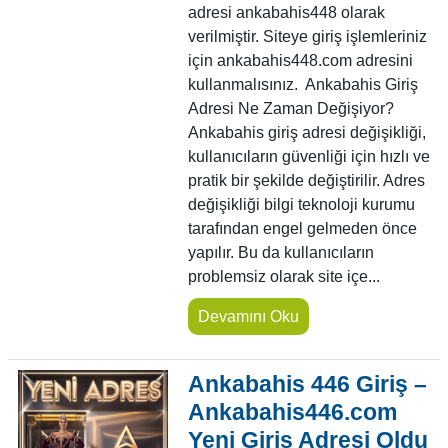
adresi ankabahis448 olarak
verilmiştir. Siteye giriş işlemleriniz
için ankabahis448.com adresini
kullanmalısınız. Ankabahis Giriş
Adresi Ne Zaman Değişiyor?
Ankabahis giriş adresi değişikliği,
kullanıcıların güvenliği için hızlı ve
pratik bir şekilde değiştirilir. Adres
değişikliği bilgi teknoloji kurumu
tarafından engel gelmeden önce
yapılır. Bu da kullanıcıların
problemsiz olarak site içe...
Devamını Oku
Ankabahis 446 Giriş –
Ankabahis446.com
Yeni Giriş Adresi Oldu