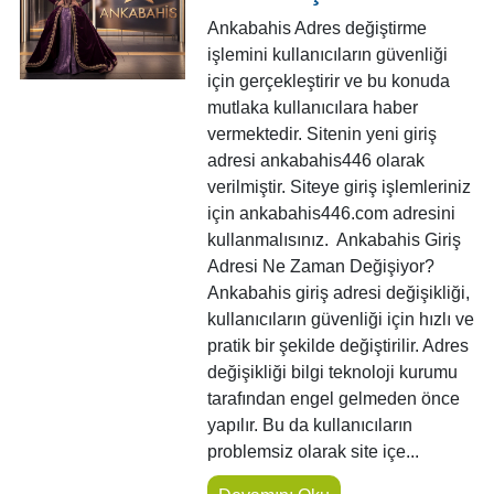
Ankabahis Adres değiştirme
işlemini kullanıcıların güvenliği
için gerçekleştirir ve bu konuda
mutlaka kullanıcılara haber
vermektedir. Sitenin yeni giriş
adresi ankabahis446 olarak
verilmiştir. Siteye giriş işlemleriniz
için ankabahis446.com adresini
kullanmalısınız. Ankabahis Giriş
Adresi Ne Zaman Değişiyor?
Ankabahis giriş adresi değişikliği,
kullanıcıların güvenliği için hızlı ve
pratik bir şekilde değiştirilir. Adres
değişikliği bilgi teknoloji kurumu
tarafından engel gelmeden önce
yapılır. Bu da kullanıcıların
problemsiz olarak site içe...