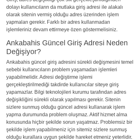
dolayı kullanıcıların da mutlaka giriş adresi ile alakalı
olarak sitenin vermiş olduğu adres üzerinden işlem
yapmaları gerekir. Farklı bir adres kullanmadan
işlemleriniz devam ettirmeye özen göstermelisiniz.
Ankabahis Güncel Giriş Adresi Neden
Değişiyor?
Ankabahis güncel giriş adresini sürekli değişmesini temel
sebebi kullanıcıların problem yaşamadan işlemleri
yapabilmelidir. Adresi değiştirme işlemi
gerçekleştirilmediği takdirde kullanıcılar siteye giriş
yapamazlar. Bilgi teknolojileri kurumu tarafından adres
değişikliğini sürekli olarak yapılması gerekir. Sitenin
sizlere sunmuş olduğu güncel adresi kullanarak işlem
yapma durumunda problem oluşmaz. Aktif hizmet alma
konusunda hiçbir şekilde sorun yaşatmaz. Problemsiz bir
şekilde işlem yapabilmeniz için sitemiz sizlere sunmuş
olduğu kurallara uygun şekilde hareket etmeniz yeterlidir.